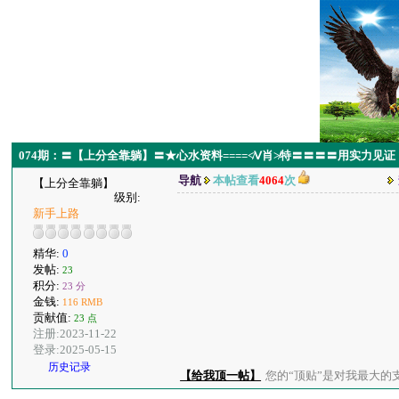
074期：〓【上分全靠躺】〓★心水资料====≮Ⅴ肖≯特〓〓〓〓用实力见证
导航
本帖查看
4064
次
【上分全靠躺】
级别:
新手上路
精华:
0
发帖:
23
积分:
23 分
金钱:
116 RMB
贡献值:
23 点
注册:2023-11-22
登录:2025-05-15
历史记录
【给我顶一帖】
您的“顶贴”是对我最大的支持