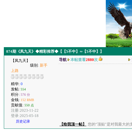
074期《凤九天》◆精彩推荐◆【【5不中】∽【5不中】】
导航
本帖查看
2880
次
【凤九天】
级别:
新手
上路
精华:
0
发帖:
554
积分:
576 分
金钱:
152 RMB
贡献值:
550 点
注册:2023-11-22
登录:2025-05-18
历史记录
【给我顶一帖】
您的“顶贴”是对我最大的支持