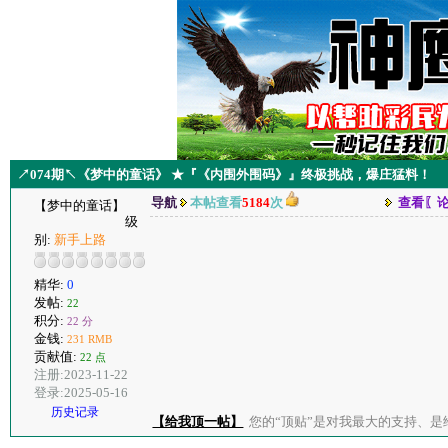
↗074期↖《梦中的童话》 ★『《内围外围码》』终极挑战，爆庄猛料！
导航
本帖查看
5184
次
查看〖
【梦中的童话】
级
别:
新手上路
精华:
0
发帖:
22
积分:
22 分
金钱:
231 RMB
贡献值:
22 点
注册:2023-11-22
登录:2025-05-16
历史记录
【给我顶一帖】
您的“顶贴”是对我最大的支持、是给了我