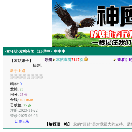
<074期>发帖有奖〈25码中〉中中中
导航
本帖查看
7147
次
查看〖
【灰姑娘子】
级别:
新手上路
精华:
0
发帖:
25
积分:
25 分
金钱:
401 RMB
贡献值:
25 点
注册:2023-11-22
登录:2025-06-06
历史记录
【给我顶一帖】
您的“顶贴”是对我最大的支持、是给了我