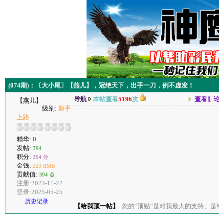
(074期)：〔大小尾〕【燕儿】，冠绝天下，出手一刀，例不虚发！
导航
本帖查看
5196
次
查看〖
【燕儿】
级别:
新手
上路
精华:
0
发帖:
394
积分:
394 分
金钱:
223 RMB
贡献值:
394 点
注册:2023-11-22
登录:2025-05-25
历史记录
【给我顶一帖】
您的“顶贴”是对我最大的支持、是给了我