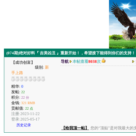
(074期)绝对好料『 吉美凶丑 』重新开始！，希望接下能得到你们的支持！
导航
本帖查看
8038
次
【成功创富】
级别:
新
手上路
精华:
0
发帖:
22
积分:
22 分
金钱:
321 RMB
贡献值:
22 点
注册:2023-11-22
登录:2025-05-17
历史记录
【给我顶一帖】
您的“顶贴”是对我最大的支持