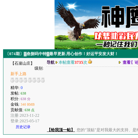
〔074期〕▓叁捌码中特▓最早更新.用心创作！好运平安发大财！
导航
本帖查看
3735
次
查看〖
【石崖山庄】
级别:
新手上路
精华:
0
发帖:
638
积分:
638 分
金钱:
340 RMB
贡献值:
638 点
注册:2023-11-22
登录:2025-05-17
历史记录
【给我顶一帖】
您的“顶贴”是对我最大的支持、是给了我