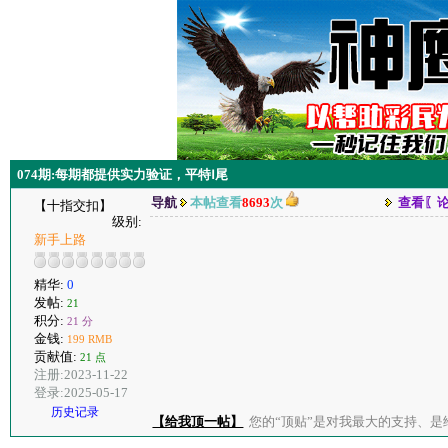
074期:每期都提供实力验证，平特Ⅰ尾
导航
本帖查看
8693
次
查看〖
【十指交扣】
级别:
新手上路
精华:
0
发帖:
21
积分:
21 分
金钱:
199 RMB
贡献值:
21 点
注册:2023-11-22
登录:2025-05-17
历史记录
【给我顶一帖】
您的“顶贴”是对我最大的支持、是给了我