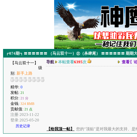
┏074期┓〓〓〓〓〓〓 （马云双十一）㊣（杀肆尾） 〓〓〓〓〓〓 期期大中
导航
本帖查看
6395
次
查看〖
【马云双十一】
级
别:
新手上路
精华:
0
发帖:
21
积分:
21 分
金钱:
324 RMB
贡献值:
21 点
注册:2023-11-22
登录:2025-05-20
历史记录
【给我顶一帖】
您的“顶贴”是对我最大的支持、是给了我