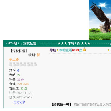
﹛074期﹜┏深秋忆雪┓ ==========★★★ 平特 Ⅰ 肖 ★★★○○○○○○○
导航
本帖查看
6699
次
【深秋忆雪】
级别:
新
手上路
精华:
0
发帖:
22
积分:
22 分
金钱:
279 RMB
贡献值:
22 点
注册:2023-11-22
登录:2025-05-17
历史记录
【给我顶一帖】
您的“顶贴”是对我最大的支持