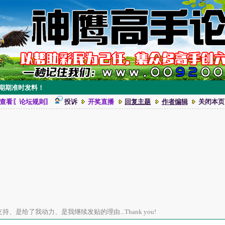
○○○期期准时发料！
查看〖论坛规则〗
投诉
开奖直播
回复主题
作者编辑
关闭本页
、是给了我动力、是我继续发贴的理由...Thank you!