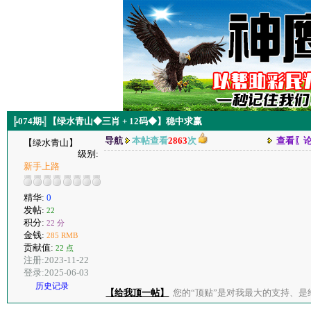
╠074期╣【绿水青山◆三肖 + 12码◆】稳中求赢
导航
本帖查看
2863
次
查看〖
【绿水青山】
级别:
新手上路
精华:
0
发帖:
22
积分:
22 分
金钱:
285 RMB
贡献值:
22 点
注册:2023-11-22
登录:2025-06-03
历史记录
【给我顶一帖】
您的“顶贴”是对我最大的支持、是给了我