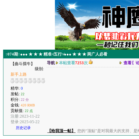
↑074期↑●●● ★ ★ ★ 精准≮五行≯●●● ★ ★ ★ 两广人必看
导航
本帖查看
7253
次
查看〖
【曲斗孺牛】
级别:
新手上路
精华:
0
发帖:
22
积分:
22 分
金钱:
420 RMB
贡献值:
22 点
注册:2023-11-22
登录:2025-05-22
历史记录
【给我顶一帖】
您的“顶贴”是对我最大的支持、是给了我