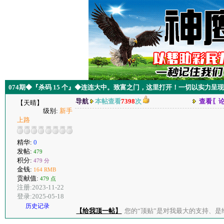
074期◆『杀码 15 个』◆连连大中。致富之门，这里打开！一切以实力呈
导航
本帖查看
7398
次
查看〖
【天晴】
级别:
新手
上路
精华:
0
发帖:
479
积分:
479 分
金钱:
164 RMB
贡献值:
479 点
注册:2023-11-22
登录:2025-05-18
历史记录
【给我顶一帖】
您的“顶贴”是对我最大的支持、是给了我