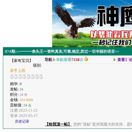
074期:==━━━叁头王━资料真实,可靠,稳定,胜过一切华丽的语言==
导航
本帖查看
7338
次
查看〖
【家有宝贝】
级别:
新手上路
精华:
0
发帖:
24
积分:
24 分
金钱:
394 RMB
贡献值:
24 点
注册:2023-11-22
登录:2025-05-17
历史记录
【给我顶一帖】
您的“顶贴”是对我最大的支持、是给了我