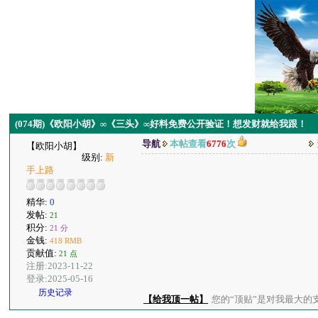
(074期)《欧阳小胡》∞《三头》∞好料免费公开验证！想发财就给我跟！
导航
本帖查看
6776
次
【欧阳小胡】
级别:
新
手上路
精华:
0
发帖:
21
积分:
21 分
金钱:
418 RMB
贡献值:
21 点
注册:2023-11-22
登录:2025-05-16
历史记录
【给我顶一帖】
您的“顶贴”是对我最大的支持