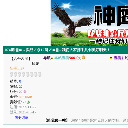
074期:▓〓→实战↗杀12码↗〓▓→我们大家携手共创美好明天！
导航
本帖查看
5661
次
查看〖
【六合农民】
级别:
新手上路
精华:
0
发帖:
22
积分:
22 分
金钱:
406 RMB
贡献值:
22 点
注册:2023-11-22
登录:2025-05-17
历史记录
【给我顶一帖】
您的“顶贴”是对我最大的支持、是给了我