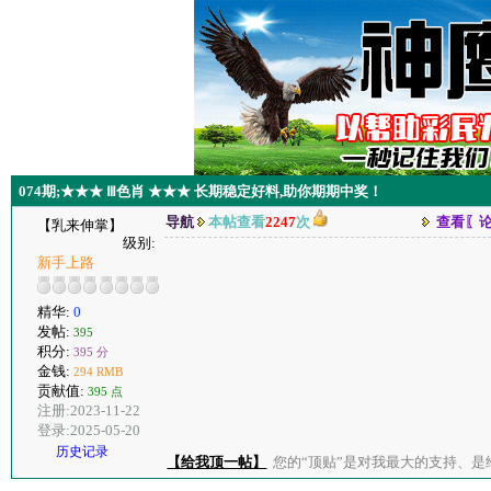
074期;★★★ Ⅲ色肖 ★★★ 长期稳定好料,助你期期中奖！
导航
本帖查看
2247
次
查看〖
【乳来伸掌】
级别:
新手上路
精华:
0
发帖:
395
积分:
395 分
金钱:
294 RMB
贡献值:
395 点
注册:2023-11-22
登录:2025-05-20
历史记录
【给我顶一帖】
您的“顶贴”是对我最大的支持、是给了我