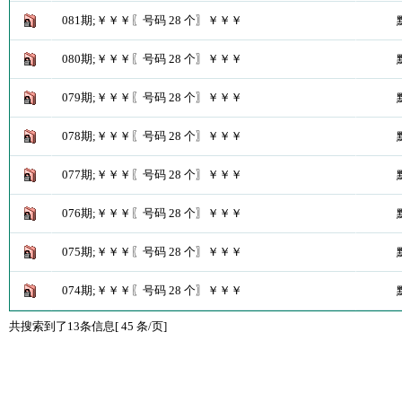
081期;￥￥￥〖号码 28 个〗￥￥￥
080期;￥￥￥〖号码 28 个〗￥￥￥
079期;￥￥￥〖号码 28 个〗￥￥￥
078期;￥￥￥〖号码 28 个〗￥￥￥
077期;￥￥￥〖号码 28 个〗￥￥￥
076期;￥￥￥〖号码 28 个〗￥￥￥
075期;￥￥￥〖号码 28 个〗￥￥￥
074期;￥￥￥〖号码 28 个〗￥￥￥
共搜索到了13条信息[ 45 条/页]