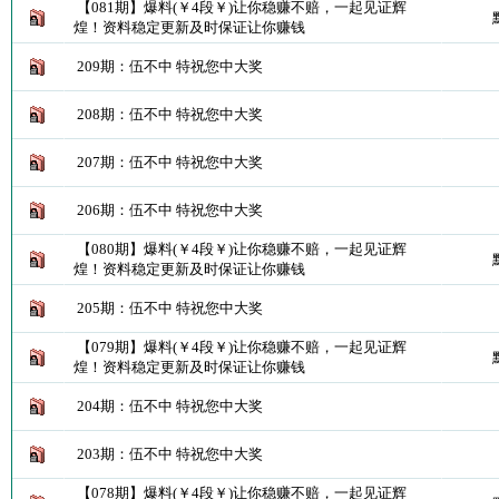
【081期】爆料(￥4段￥)让你稳赚不赔，一起见证辉
煌！资料稳定更新及时保证让你赚钱
209期：伍不中 特祝您中大奖
208期：伍不中 特祝您中大奖
207期：伍不中 特祝您中大奖
206期：伍不中 特祝您中大奖
【080期】爆料(￥4段￥)让你稳赚不赔，一起见证辉
煌！资料稳定更新及时保证让你赚钱
205期：伍不中 特祝您中大奖
【079期】爆料(￥4段￥)让你稳赚不赔，一起见证辉
煌！资料稳定更新及时保证让你赚钱
204期：伍不中 特祝您中大奖
203期：伍不中 特祝您中大奖
【078期】爆料(￥4段￥)让你稳赚不赔，一起见证辉