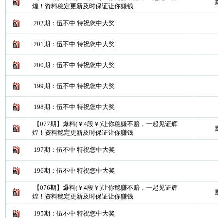
煌！资料稳定更新及时保证让你赚钱
202期：伍不中 特祝您中大奖
201期：伍不中 特祝您中大奖
200期：伍不中 特祝您中大奖
199期：伍不中 特祝您中大奖
198期：伍不中 特祝您中大奖
【077期】爆料(￥4段￥)让你稳赚不赔，一起见证辉
煌！资料稳定更新及时保证让你赚钱
197期：伍不中 特祝您中大奖
196期：伍不中 特祝您中大奖
【076期】爆料(￥4段￥)让你稳赚不赔，一起见证辉
煌！资料稳定更新及时保证让你赚钱
195期：伍不中 特祝您中大奖