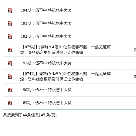
194期：伍不中 特祝您中大奖
193期：伍不中 特祝您中大奖
192期：伍不中 特祝您中大奖
【075期】爆料(￥4段￥)让你稳赚不赔，一起见证辉
煌！资料稳定更新及时保证让你赚钱
191期：伍不中 特祝您中大奖
【074期】爆料(￥4段￥)让你稳赚不赔，一起见证辉
煌！资料稳定更新及时保证让你赚钱
190期：伍不中 特祝您中大奖
189期：伍不中 特祝您中大奖
共搜索到了44条信息[ 45 条/页]