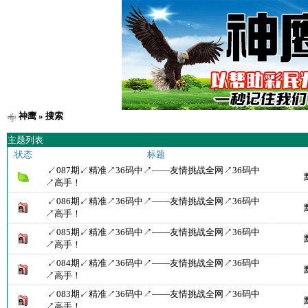
神鹰
» 搜索
主题列表
状态
标题
↙087期↙精准↗36码中↗——友情挑战全网↗36码中
↗高手！
↙086期↙精准↗36码中↗——友情挑战全网↗36码中
↗高手！
↙085期↙精准↗36码中↗——友情挑战全网↗36码中
↗高手！
↙084期↙精准↗36码中↗——友情挑战全网↗36码中
↗高手！
↙083期↙精准↗36码中↗——友情挑战全网↗36码中
↗高手！