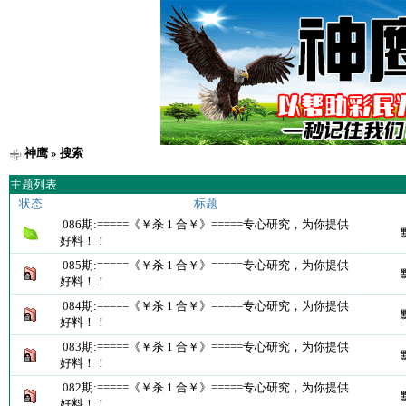
神鹰
» 搜索
主题列表
状态
标题
086期:=====《￥杀 1 合￥》=====专心研究，为你提供
好料！！
085期:=====《￥杀 1 合￥》=====专心研究，为你提供
好料！！
084期:=====《￥杀 1 合￥》=====专心研究，为你提供
好料！！
083期:=====《￥杀 1 合￥》=====专心研究，为你提供
好料！！
082期:=====《￥杀 1 合￥》=====专心研究，为你提供
好料！！