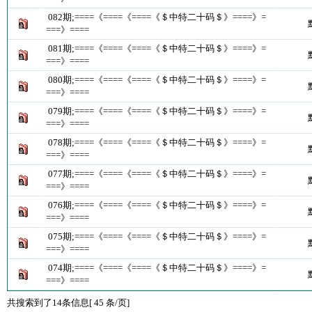
082期;====《====《====《＄中特二十码＄》====》=
===》====
081期;====《====《====《＄中特二十码＄》====》=
===》====
080期;====《====《====《＄中特二十码＄》====》=
===》====
079期;====《====《====《＄中特二十码＄》====》=
===》====
078期;====《====《====《＄中特二十码＄》====》=
===》====
077期;====《====《====《＄中特二十码＄》====》=
===》====
076期;====《====《====《＄中特二十码＄》====》=
===》====
075期;====《====《====《＄中特二十码＄》====》=
===》====
074期;====《====《====《＄中特二十码＄》====》=
===》====
共搜索到了14条信息[ 45 条/页]