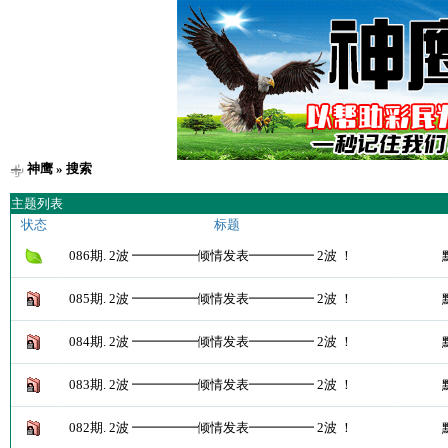
神鹰
» 搜索
主题列表
状态
标题
086期. 2波 ━━━━━倾情发表━━━━━ 2波 ！
085期. 2波 ━━━━━倾情发表━━━━━ 2波 ！
084期. 2波 ━━━━━倾情发表━━━━━ 2波 ！
083期. 2波 ━━━━━倾情发表━━━━━ 2波 ！
082期. 2波 ━━━━━倾情发表━━━━━ 2波 ！