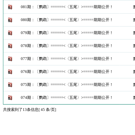
081期：〔鹦鹉〕======<〈五尾〉>=====期期公开！
080期：〔鹦鹉〕======<〈五尾〉>=====期期公开！
079期：〔鹦鹉〕======<〈五尾〉>=====期期公开！
078期：〔鹦鹉〕======<〈五尾〉>=====期期公开！
077期：〔鹦鹉〕======<〈五尾〉>=====期期公开！
076期：〔鹦鹉〕======<〈五尾〉>=====期期公开！
075期：〔鹦鹉〕======<〈五尾〉>=====期期公开！
074期：〔鹦鹉〕======<〈五尾〉>=====期期公开！
共搜索到了13条信息[ 45 条/页]