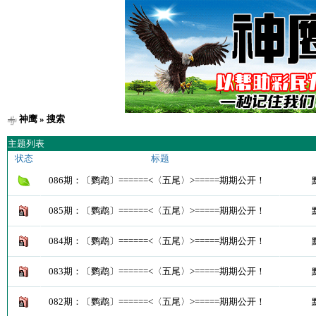
神鹰
» 搜索
主题列表
状态
标题
086期：〔鹦鹉〕======<〈五尾〉>=====期期公开！
085期：〔鹦鹉〕======<〈五尾〉>=====期期公开！
084期：〔鹦鹉〕======<〈五尾〉>=====期期公开！
083期：〔鹦鹉〕======<〈五尾〉>=====期期公开！
082期：〔鹦鹉〕======<〈五尾〉>=====期期公开！