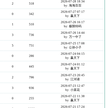
2026-07-28 18:34
2
518
by: 海海百百
2026-07-27 07:17
0
342
by: 赢天下
2026-07-26 16:17
1
510
by: 极限特码
2026-07-26 14:44
3
736
by: 万一中了
2026-07-25 17:08
5
751
by: 公孙小子
2026-07-24 04:15
0
286
by: 赢天下
2026-07-24 01:12
0
445
by: 赢天下
2026-07-23 20:45
2
796
by: 江河请
2026-07-23 12:47
3
936
by: 小菜花
2026-07-22 11:38
0
255
by: 赢天下
2026-07-21 17:24