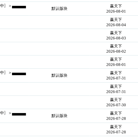
中〗＞▄▄▄▄▄
赢天下
默认版块
2026-08-01
赢天下
2026-08-04
赢天下
2026-08-03
赢天下
2026-08-02
赢天下
2026-08-01
中〗＞▄▄▄▄▄
赢天下
默认版块
2026-07-31
赢天下
2026-07-31
赢天下
2026-07-30
中〗＞▄▄▄▄▄
赢天下
默认版块
2026-07-28
赢天下
2026-07-28