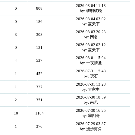
2026-08-04 11:18
6
808
by: 黎明破晓
2026-08-04 03:02
0
186
by: 赢天下
2026-08-03 20:23
3
308
by: 网名
2026-08-02 02:12
0
131
by: 赢天下
2026-08-01 15:04
4
527
by: 一夜情圣
2026-07-31 15:48
1
452
by: 玩石
2026-07-31 13:28
1
327
by: 大家中
2026-07-30 18:59
2
351
by: 南风
2026-07-30 16:25
10
1184
by: 霸四哥
2026-07-29 03:37
1
376
by: 漫步海角