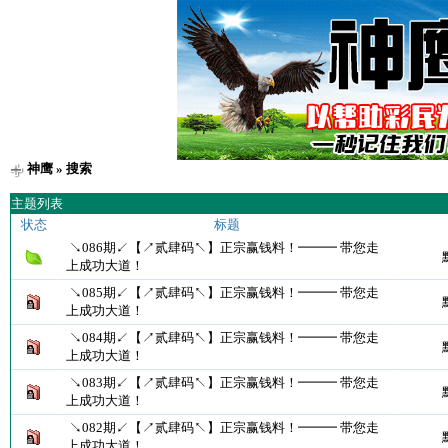
神鹰
» 搜索
主题列表
状态
标题
↘086期↙【↗贰肆码↖】正宗赢钱料！━━━ 带您走
上成功大道！
↘085期↙【↗贰肆码↖】正宗赢钱料！━━━ 带您走
上成功大道！
↘084期↙【↗贰肆码↖】正宗赢钱料！━━━ 带您走
上成功大道！
↘083期↙【↗贰肆码↖】正宗赢钱料！━━━ 带您走
上成功大道！
↘082期↙【↗贰肆码↖】正宗赢钱料！━━━ 带您走
上成功大道！