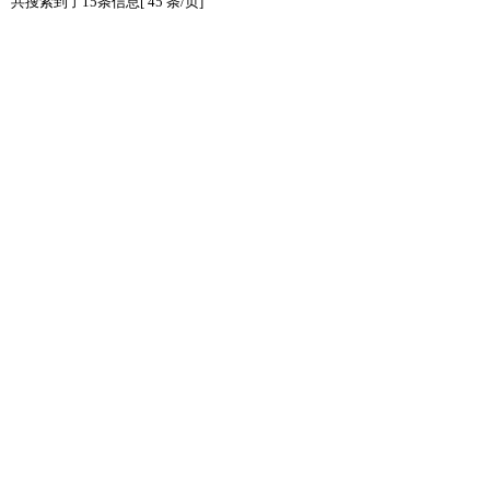
共搜索到了15条信息[ 45 条/页]