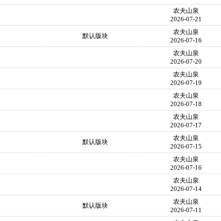
农夫山泉
2026-07-21
农夫山泉
默认版块
2026-07-16
农夫山泉
2026-07-20
农夫山泉
2026-07-19
农夫山泉
2026-07-18
农夫山泉
2026-07-17
农夫山泉
默认版块
2026-07-15
农夫山泉
2026-07-16
农夫山泉
2026-07-14
农夫山泉
默认版块
2026-07-11