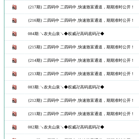
{217期} 二四码中 二四码中 ,快速致富通道，期期准时公开！
{216期} 二四码中 二四码中 ,快速致富通道，期期准时公开！
084期:↘农夫山泉↘◆权威卍高码底码卍◆
{215期} 二四码中 二四码中 ,快速致富通道，期期准时公开！
{214期} 二四码中 二四码中 ,快速致富通道，期期准时公开！
{213期} 二四码中 二四码中 ,快速致富通道，期期准时公开！
083期:↘农夫山泉↘◆权威卍高码底码卍◆
{212期} 二四码中 二四码中 ,快速致富通道，期期准时公开！
{211期} 二四码中 二四码中 ,快速致富通道，期期准时公开！
082期:↘农夫山泉↘◆权威卍高码底码卍◆