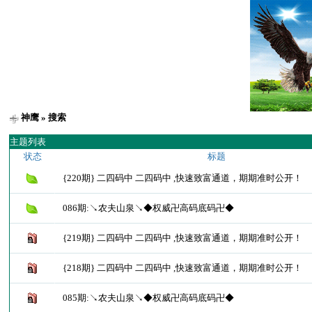
神鹰
» 搜索
主题列表
状态
标题
{220期} 二四码中 二四码中 ,快速致富通道，期期准时公开！
086期:↘农夫山泉↘◆权威卍高码底码卍◆
{219期} 二四码中 二四码中 ,快速致富通道，期期准时公开！
{218期} 二四码中 二四码中 ,快速致富通道，期期准时公开！
085期:↘农夫山泉↘◆权威卍高码底码卍◆