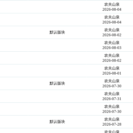
农夫山泉
2026-08-04
农夫山泉
2026-08-04
农夫山泉
默认版块
2026-08-02
农夫山泉
2026-08-03
农夫山泉
2026-08-02
农夫山泉
2026-08-01
农夫山泉
默认版块
2026-07-30
农夫山泉
2026-07-31
农夫山泉
2026-07-30
农夫山泉
默认版块
2026-07-28
农夫山泉