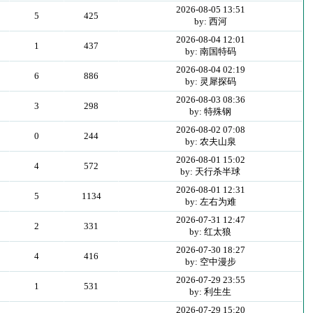
2026-08-05 13:51
5
425
by: 西河
2026-08-04 12:01
1
437
by: 南国特码
2026-08-04 02:19
6
886
by: 灵犀探码
2026-08-03 08:36
3
298
by: 特殊钢
2026-08-02 07:08
0
244
by: 农夫山泉
2026-08-01 15:02
4
572
by: 天行杀半球
2026-08-01 12:31
5
1134
by: 左右为难
2026-07-31 12:47
2
331
by: 红太狼
2026-07-30 18:27
4
416
by: 空中漫步
2026-07-29 23:55
1
531
by: 利生生
2026-07-29 15:20