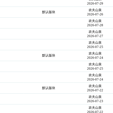
2026-07-29
农夫山泉
默认版块
2026-07-26
农夫山泉
2026-07-28
农夫山泉
2026-07-27
农夫山泉
2026-07-25
农夫山泉
默认版块
2026-07-24
农夫山泉
2026-07-25
农夫山泉
2026-07-24
农夫山泉
默认版块
2026-07-22
农夫山泉
2026-07-23
农夫山泉
2026-07-22