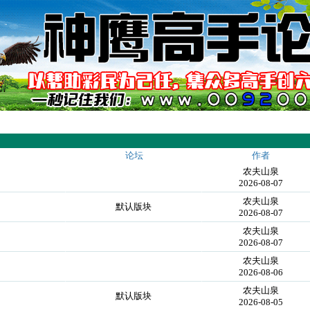
论坛
作者
农夫山泉
2026-08-07
农夫山泉
默认版块
2026-08-07
农夫山泉
2026-08-07
农夫山泉
2026-08-06
农夫山泉
默认版块
2026-08-05