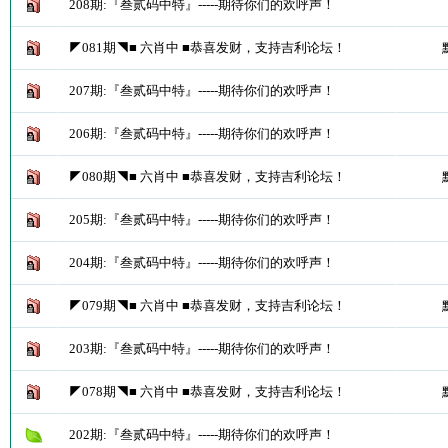
208期:『叁贰码中特』-----期待你们的欢呼声！
◤081期◥■ 六肖中 ■恭喜发财，支持吉利论坛！
207期:『叁贰码中特』-----期待你们的欢呼声！
206期:『叁贰码中特』-----期待你们的欢呼声！
◤080期◥■ 六肖中 ■恭喜发财，支持吉利论坛！
205期:『叁贰码中特』-----期待你们的欢呼声！
204期:『叁贰码中特』-----期待你们的欢呼声！
◤079期◥■ 六肖中 ■恭喜发财，支持吉利论坛！
203期:『叁贰码中特』-----期待你们的欢呼声！
◤078期◥■ 六肖中 ■恭喜发财，支持吉利论坛！
202期:『叁贰码中特』-----期待你们的欢呼声！