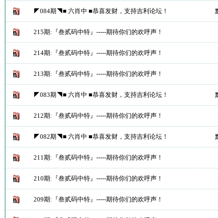
◤084期◥■ 六肖中 ■恭喜发财，支持吉利论坛！
215期:『叁贰码中特』-----期待你们的欢呼声！
214期:『叁贰码中特』-----期待你们的欢呼声！
213期:『叁贰码中特』-----期待你们的欢呼声！
◤083期◥■ 六肖中 ■恭喜发财，支持吉利论坛！
212期:『叁贰码中特』-----期待你们的欢呼声！
◤082期◥■ 六肖中 ■恭喜发财，支持吉利论坛！
211期:『叁贰码中特』-----期待你们的欢呼声！
210期:『叁贰码中特』-----期待你们的欢呼声！
209期:『叁贰码中特』-----期待你们的欢呼声！