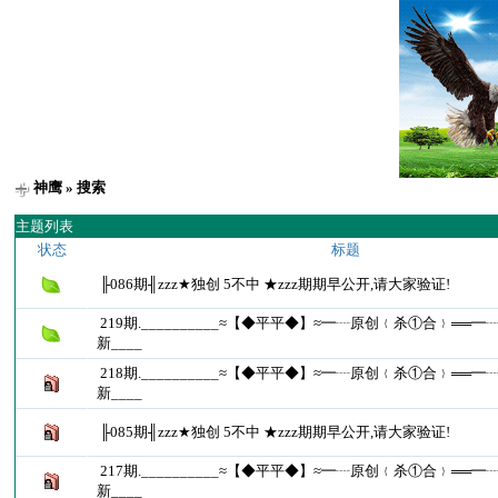
神鹰
» 搜索
主题列表
状态
标题
╟086期╢zzz★独创 5不中 ★zzz期期早公开,请大家验证!
219期.__________≈【◆平平◆】≈━┈原创﹛杀①合﹜══
新____
218期.__________≈【◆平平◆】≈━┈原创﹛杀①合﹜══
新____
╟085期╢zzz★独创 5不中 ★zzz期期早公开,请大家验证!
217期.__________≈【◆平平◆】≈━┈原创﹛杀①合﹜══
新____