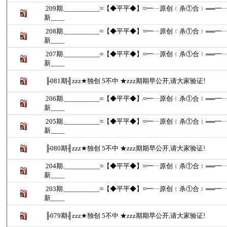
209期.__________≈【◆平平◆】≈━┈原创﹛杀①合﹜══
新____
208期.__________≈【◆平平◆】≈━┈原创﹛杀①合﹜══
新____
207期.__________≈【◆平平◆】≈━┈原创﹛杀①合﹜══
新____
╟081期╢zzz★独创 5不中 ★zzz期期早公开,请大家验证!
206期.__________≈【◆平平◆】≈━┈原创﹛杀①合﹜══
新____
205期.__________≈【◆平平◆】≈━┈原创﹛杀①合﹜══
新____
╟080期╢zzz★独创 5不中 ★zzz期期早公开,请大家验证!
204期.__________≈【◆平平◆】≈━┈原创﹛杀①合﹜══
新____
203期.__________≈【◆平平◆】≈━┈原创﹛杀①合﹜══
新____
╟079期╢zzz★独创 5不中 ★zzz期期早公开,请大家验证!