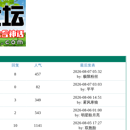
回复
人气
最后发表
2026-08-07 05:32
8
457
by: 极限粉丝
2026-08-07 03:03
0
82
by: 平平
2026-08-06 14:51
3
349
by: 雾风寒狼
2026-08-06 01:00
2
543
by: 明星盼月亮
2026-08-05 17:27
10
1141
by: 双胞胎