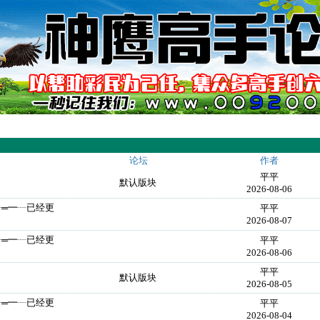
论坛
作者
平平
默认版块
2026-08-06
━┈═━┈已经更
平平
2026-08-07
━┈═━┈已经更
平平
2026-08-06
平平
默认版块
2026-08-05
━┈═━┈已经更
平平
2026-08-04