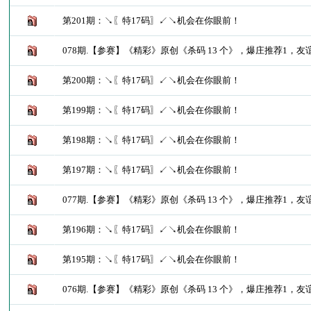
第201期：↘〖特17码〗↙↘机会在你眼前！
078期.【参赛】《精彩》原创《杀码 13 个》，爆庄推荐1，
第200期：↘〖特17码〗↙↘机会在你眼前！
第199期：↘〖特17码〗↙↘机会在你眼前！
第198期：↘〖特17码〗↙↘机会在你眼前！
第197期：↘〖特17码〗↙↘机会在你眼前！
077期.【参赛】《精彩》原创《杀码 13 个》，爆庄推荐1，
第196期：↘〖特17码〗↙↘机会在你眼前！
第195期：↘〖特17码〗↙↘机会在你眼前！
076期.【参赛】《精彩》原创《杀码 13 个》，爆庄推荐1，