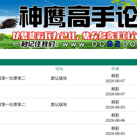
论坛
作者
精彩
友谊第一比赛第二
默认版块
2026-08-07
精彩
2026-08-07
精彩
友谊第一比赛第二
默认版块
2026-08-05
精彩
2026-08-06
精彩
2026-08-05