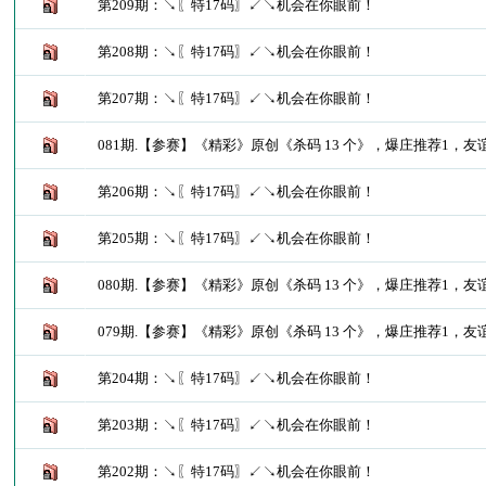
第209期：↘〖特17码〗↙↘机会在你眼前！
第208期：↘〖特17码〗↙↘机会在你眼前！
第207期：↘〖特17码〗↙↘机会在你眼前！
081期.【参赛】《精彩》原创《杀码 13 个》，爆庄推荐1，
第206期：↘〖特17码〗↙↘机会在你眼前！
第205期：↘〖特17码〗↙↘机会在你眼前！
080期.【参赛】《精彩》原创《杀码 13 个》，爆庄推荐1，
079期.【参赛】《精彩》原创《杀码 13 个》，爆庄推荐1，
第204期：↘〖特17码〗↙↘机会在你眼前！
第203期：↘〖特17码〗↙↘机会在你眼前！
第202期：↘〖特17码〗↙↘机会在你眼前！