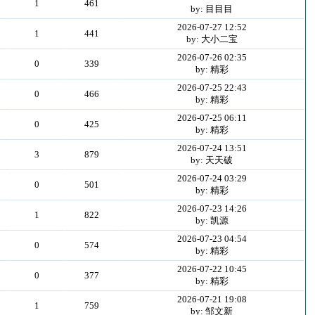
1
461
by: 目目目
2026-07-27 12:52
1
441
by: 大小二宝
2026-07-26 02:35
0
339
by: 精彩
2026-07-25 22:43
0
466
by: 精彩
2026-07-25 06:11
0
425
by: 精彩
2026-07-24 13:51
3
879
by: 天天破
2026-07-24 03:29
0
501
by: 精彩
2026-07-23 14:26
1
822
by: 凯源
2026-07-23 04:54
0
574
by: 精彩
2026-07-22 10:45
0
377
by: 精彩
2026-07-21 19:08
1
759
by: 邹文新