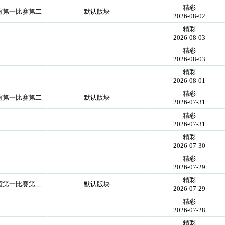
精彩
友谊第一比赛第二
默认版块
2026-08-02
精彩
2026-08-03
精彩
2026-08-03
精彩
2026-08-01
精彩
友谊第一比赛第二
默认版块
2026-07-31
精彩
2026-07-31
精彩
2026-07-30
精彩
2026-07-29
精彩
友谊第一比赛第二
默认版块
2026-07-29
精彩
2026-07-28
精彩