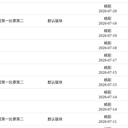
精彩
2026-07-20
精彩
友谊第一比赛第二
默认版块
2026-07-16
精彩
2026-07-19
精彩
2026-07-18
精彩
2026-07-17
精彩
2026-07-15
精彩
友谊第一比赛第二
默认版块
2026-07-15
精彩
2026-07-14
精彩
2026-07-14
精彩
友谊第一比赛第二
默认版块
2026-07-11