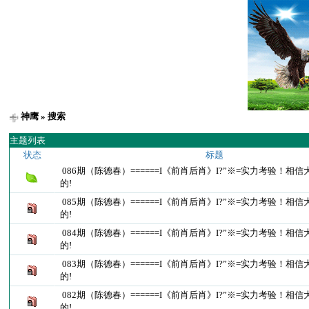
神鹰
» 搜索
主题列表
状态
标题
086期（陈德春）======I《前肖后肖》I?”※=实力考验！相
的!
085期（陈德春）======I《前肖后肖》I?”※=实力考验！相
的!
084期（陈德春）======I《前肖后肖》I?”※=实力考验！相
的!
083期（陈德春）======I《前肖后肖》I?”※=实力考验！相
的!
082期（陈德春）======I《前肖后肖》I?”※=实力考验！相
的!