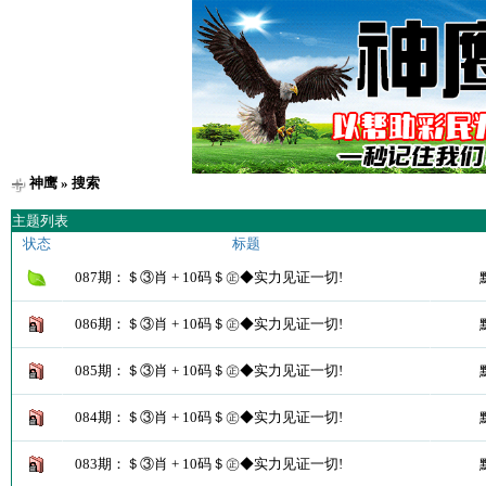
神鹰
» 搜索
主题列表
状态
标题
087期：＄③肖 + 10码＄㊣◆实力见证一切!
086期：＄③肖 + 10码＄㊣◆实力见证一切!
085期：＄③肖 + 10码＄㊣◆实力见证一切!
084期：＄③肖 + 10码＄㊣◆实力见证一切!
083期：＄③肖 + 10码＄㊣◆实力见证一切!