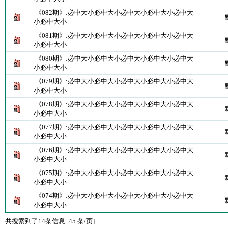
《082期》:必中大小必中大小必中大小必中大小必中大
小必中大小
《081期》:必中大小必中大小必中大小必中大小必中大
小必中大小
《080期》:必中大小必中大小必中大小必中大小必中大
小必中大小
《079期》:必中大小必中大小必中大小必中大小必中大
小必中大小
《078期》:必中大小必中大小必中大小必中大小必中大
小必中大小
《077期》:必中大小必中大小必中大小必中大小必中大
小必中大小
《076期》:必中大小必中大小必中大小必中大小必中大
小必中大小
《075期》:必中大小必中大小必中大小必中大小必中大
小必中大小
《074期》:必中大小必中大小必中大小必中大小必中大
小必中大小
共搜索到了14条信息[ 45 条/页]