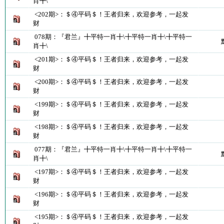
肖╋\
<202期>：＄④平码＄！王者归来，欢迎参考，一起发
财
078期：『君兰』╋平特一肖╋\╋平特一肖╋\╋平特一
肖╋\
<201期>：＄④平码＄！王者归来，欢迎参考，一起发
财
<200期>：＄④平码＄！王者归来，欢迎参考，一起发
财
<199期>：＄④平码＄！王者归来，欢迎参考，一起发
财
<198期>：＄④平码＄！王者归来，欢迎参考，一起发
财
077期：『君兰』╋平特一肖╋\╋平特一肖╋\╋平特一
肖╋\
<197期>：＄④平码＄！王者归来，欢迎参考，一起发
财
<196期>：＄④平码＄！王者归来，欢迎参考，一起发
财
<195期>：＄④平码＄！王者归来，欢迎参考，一起发