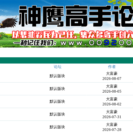
论坛
作者
大富豪
默认版块
2026-08-07
大富豪
默认版块
2026-08-05
大富豪
默认版块
2026-08-02
大富豪
默认版块
2026-07-31
大富豪
默认版块
2026-07-28