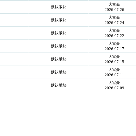
大富豪
默认版块
2026-07-26
大富豪
默认版块
2026-07-24
大富豪
默认版块
2026-07-22
大富豪
默认版块
2026-07-17
大富豪
默认版块
2026-07-15
大富豪
默认版块
2026-07-11
大富豪
默认版块
2026-07-09