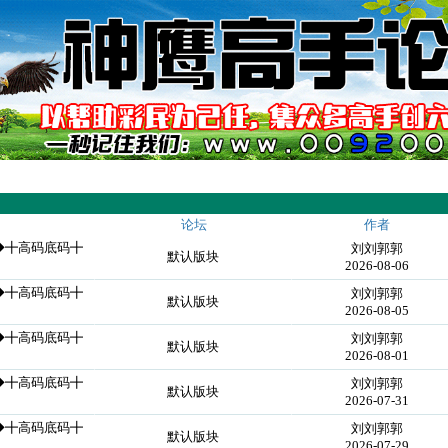
论坛
作者
◆◆╋高码底码╋
刘刘郭郭
默认版块
2026-08-06
◆◆╋高码底码╋
刘刘郭郭
默认版块
2026-08-05
◆◆╋高码底码╋
刘刘郭郭
默认版块
2026-08-01
◆◆╋高码底码╋
刘刘郭郭
默认版块
2026-07-31
◆◆╋高码底码╋
刘刘郭郭
默认版块
2026-07-29