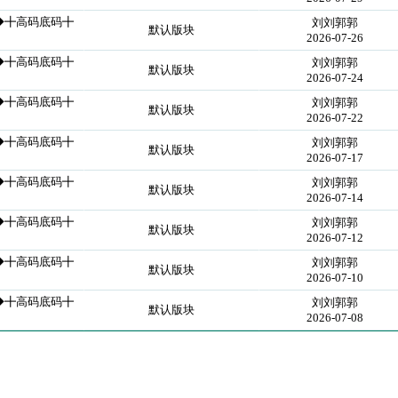
◆◆╋高码底码╋
刘刘郭郭
默认版块
2026-07-26
◆◆╋高码底码╋
刘刘郭郭
默认版块
2026-07-24
◆◆╋高码底码╋
刘刘郭郭
默认版块
2026-07-22
◆◆╋高码底码╋
刘刘郭郭
默认版块
2026-07-17
◆◆╋高码底码╋
刘刘郭郭
默认版块
2026-07-14
◆◆╋高码底码╋
刘刘郭郭
默认版块
2026-07-12
◆◆╋高码底码╋
刘刘郭郭
默认版块
2026-07-10
◆◆╋高码底码╋
刘刘郭郭
默认版块
2026-07-08