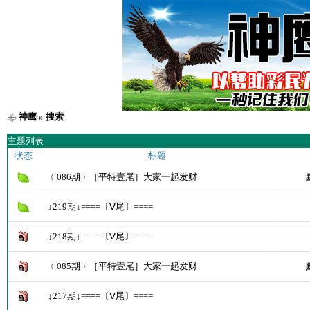
神鹰
» 搜索
主题列表
状态
标题
﹛086期﹜［平特壹尾］大家一起发财
↓219期↓====〔Ⅴ尾〕====
↓218期↓====〔Ⅴ尾〕====
﹛085期﹜［平特壹尾］大家一起发财
↓217期↓====〔Ⅴ尾〕====