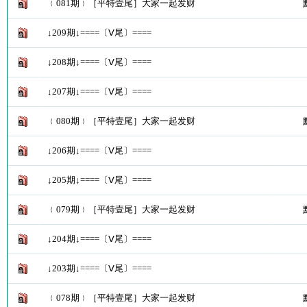
﹛081期﹜［平特壹尾］大家一起发财
↓209期↓====〔Ⅴ尾〕====
↓208期↓====〔Ⅴ尾〕====
↓207期↓====〔Ⅴ尾〕====
﹛080期﹜［平特壹尾］大家一起发财
↓206期↓====〔Ⅴ尾〕====
↓205期↓====〔Ⅴ尾〕====
﹛079期﹜［平特壹尾］大家一起发财
↓204期↓====〔Ⅴ尾〕====
↓203期↓====〔Ⅴ尾〕====
﹛078期﹜［平特壹尾］大家一起发财