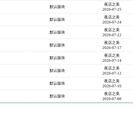
夜店之美
默认版块
2026-07-25
夜店之美
默认版块
2026-07-24
夜店之美
默认版块
2026-07-22
夜店之美
默认版块
2026-07-17
夜店之美
默认版块
2026-07-14
夜店之美
默认版块
2026-07-12
夜店之美
默认版块
2026-07-10
夜店之美
默认版块
2026-07-08