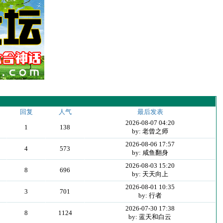
回复
人气
最后发表
2026-08-07 04:20
1
138
by: 老曾之师
2026-08-06 17:57
4
573
by: 咸鱼翻身
2026-08-03 15:20
8
696
by: 天天向上
2026-08-01 10:35
3
701
by: 行者
2026-07-30 17:38
8
1124
by: 蓝天和白云