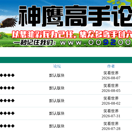
论坛
作者
笑看世界
◆◆◆◆◆
默认版块
2026-08-07
笑看世界
◆◆◆◆◆
默认版块
2026-08-05
笑看世界
◆◆◆◆◆
默认版块
2026-08-02
笑看世界
◆◆◆◆◆
默认版块
2026-07-31
笑看世界
◆◆◆◆◆
默认版块
2026-07-28