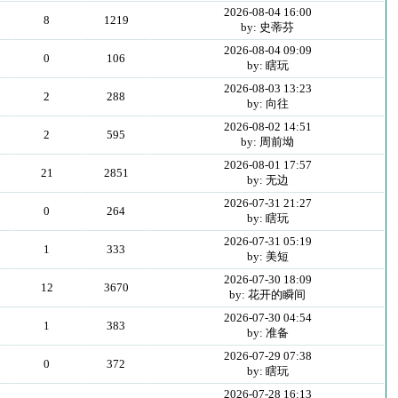
2026-08-04 16:00
8
1219
by: 史蒂芬
2026-08-04 09:09
0
106
by: 瞎玩
2026-08-03 13:23
2
288
by: 向往
2026-08-02 14:51
2
595
by: 周前坳
2026-08-01 17:57
21
2851
by: 无边
2026-07-31 21:27
0
264
by: 瞎玩
2026-07-31 05:19
1
333
by: 美短
2026-07-30 18:09
12
3670
by: 花开的瞬间
2026-07-30 04:54
1
383
by: 准备
2026-07-29 07:38
0
372
by: 瞎玩
2026-07-28 16:13