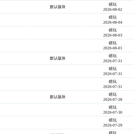
瞎玩
默认版块
2026-08-02
瞎玩
2026-08-04
瞎玩
2026-08-03
瞎玩
2026-08-01
瞎玩
默认版块
2026-07-31
瞎玩
2026-07-31
瞎玩
2026-07-31
瞎玩
默认版块
2026-07-28
瞎玩
2026-07-30
瞎玩
2026-07-29
瞎玩