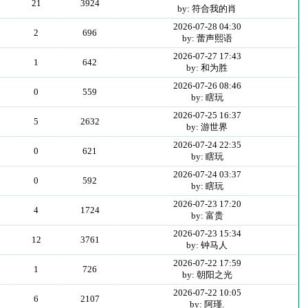
21
3924
by: 符合我的肖
2026-07-28 04:30
2
696
by: 蕾声熙语
2026-07-27 17:43
1
642
by: 和为胜
2026-07-26 08:46
0
559
by: 瞎玩
2026-07-25 16:37
5
2632
by: 游世界
2026-07-24 22:35
0
621
by: 瞎玩
2026-07-24 03:37
0
592
by: 瞎玩
2026-07-23 17:20
4
1724
by: 富贵
2026-07-23 15:34
12
3761
by: 钟马人
2026-07-22 17:59
1
726
by: 朝阳之光
2026-07-22 10:05
6
2107
by: 阿瑾.