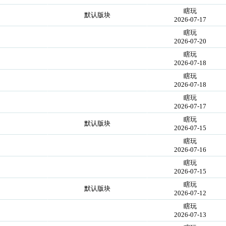
瞎玩
默认版块
2026-07-17
瞎玩
2026-07-20
瞎玩
2026-07-18
瞎玩
2026-07-18
瞎玩
2026-07-17
瞎玩
默认版块
2026-07-15
瞎玩
2026-07-16
瞎玩
2026-07-15
瞎玩
默认版块
2026-07-12
瞎玩
2026-07-13