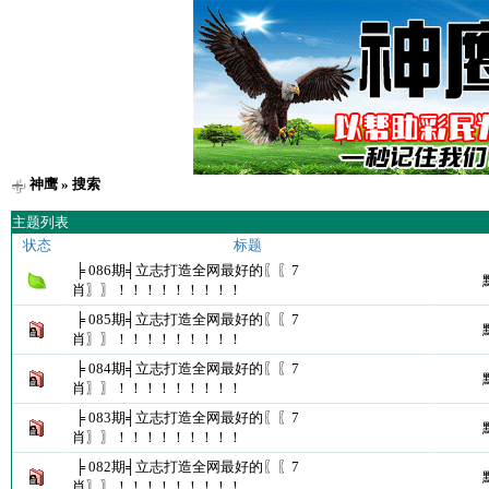
神鹰
» 搜索
主题列表
状态
标题
╞ 086期╡立志打造全网最好的〖〖7
肖〗〗！！！！！！！！！
╞ 085期╡立志打造全网最好的〖〖7
肖〗〗！！！！！！！！！
╞ 084期╡立志打造全网最好的〖〖7
肖〗〗！！！！！！！！！
╞ 083期╡立志打造全网最好的〖〖7
肖〗〗！！！！！！！！！
╞ 082期╡立志打造全网最好的〖〖7
肖〗〗！！！！！！！！！