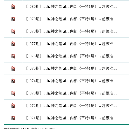
〖080期〗↓↓◣神之笔◢↓↓内部《平特1尾》→超级准↓↓
〖079期〗↓↓◣神之笔◢↓↓内部《平特1尾》→超级准↓↓
〖078期〗↓↓◣神之笔◢↓↓内部《平特1尾》→超级准↓↓
〖077期〗↓↓◣神之笔◢↓↓内部《平特1尾》→超级准↓↓
〖076期〗↓↓◣神之笔◢↓↓内部《平特1尾》→超级准↓↓
〖075期〗↓↓◣神之笔◢↓↓内部《平特1尾》→超级准↓↓
〖074期〗↓↓◣神之笔◢↓↓内部《平特1尾》→超级准↓↓
〖073期〗↓↓◣神之笔◢↓↓内部《平特1尾》→超级准↓↓
〖072期〗↓↓◣神之笔◢↓↓内部《平特1尾》→超级准↓↓
〖071期〗↓↓◣神之笔◢↓↓内部《平特1尾》→超级准↓↓