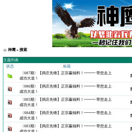
神鹰
» 搜索
主题列表
状态
标题
〈087期〉【捣庄先锋】正宗赢钱料！━━━ 带您走上
成功大道！
〈086期〉【捣庄先锋】正宗赢钱料！━━━ 带您走上
成功大道！
〈085期〉【捣庄先锋】正宗赢钱料！━━━ 带您走上
成功大道！
〈084期〉【捣庄先锋】正宗赢钱料！━━━ 带您走上
成功大道！
〈083期〉【捣庄先锋】正宗赢钱料！━━━ 带您走上
成功大道！