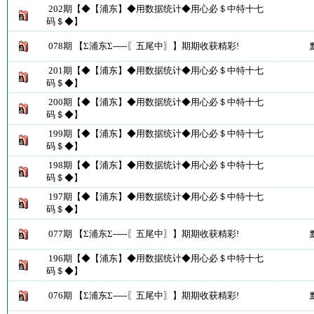
202期【◆【浦东】◆用数据统计◆用心必＄中特十七
码＄◆】
078期 【Σ浦东Σ-----〖五尾中〗】期期收获精彩!
201期【◆【浦东】◆用数据统计◆用心必＄中特十七
码＄◆】
200期【◆【浦东】◆用数据统计◆用心必＄中特十七
码＄◆】
199期【◆【浦东】◆用数据统计◆用心必＄中特十七
码＄◆】
198期【◆【浦东】◆用数据统计◆用心必＄中特十七
码＄◆】
197期【◆【浦东】◆用数据统计◆用心必＄中特十七
码＄◆】
077期 【Σ浦东Σ-----〖五尾中〗】期期收获精彩!
196期【◆【浦东】◆用数据统计◆用心必＄中特十七
码＄◆】
076期 【Σ浦东Σ-----〖五尾中〗】期期收获精彩!