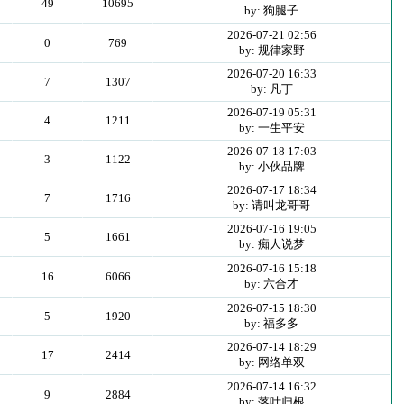
49
10695
by: 狗腿子
2026-07-21 02:56
0
769
by: 规律家野
2026-07-20 16:33
7
1307
by: 凡丁
2026-07-19 05:31
4
1211
by: 一生平安
2026-07-18 17:03
3
1122
by: 小伙品牌
2026-07-17 18:34
7
1716
by: 请叫龙哥哥
2026-07-16 19:05
5
1661
by: 痴人说梦
2026-07-16 15:18
16
6066
by: 六合才
2026-07-15 18:30
5
1920
by: 福多多
2026-07-14 18:29
17
2414
by: 网络单双
2026-07-14 16:32
9
2884
by: 落叶归根