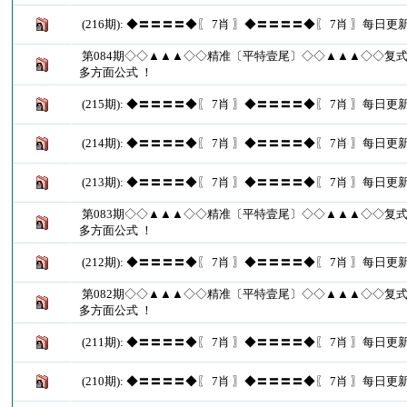
(216期): ◆〓〓〓〓◆〖 7肖 〗◆〓〓〓〓◆〖 7肖 〗每日更
第084期◇◇▲▲▲◇◇精准〔平特壹尾〕◇◇▲▲▲◇◇复式
多方面公式 ！
(215期): ◆〓〓〓〓◆〖 7肖 〗◆〓〓〓〓◆〖 7肖 〗每日更
(214期): ◆〓〓〓〓◆〖 7肖 〗◆〓〓〓〓◆〖 7肖 〗每日更
(213期): ◆〓〓〓〓◆〖 7肖 〗◆〓〓〓〓◆〖 7肖 〗每日更
第083期◇◇▲▲▲◇◇精准〔平特壹尾〕◇◇▲▲▲◇◇复式
多方面公式 ！
(212期): ◆〓〓〓〓◆〖 7肖 〗◆〓〓〓〓◆〖 7肖 〗每日更
第082期◇◇▲▲▲◇◇精准〔平特壹尾〕◇◇▲▲▲◇◇复式
多方面公式 ！
(211期): ◆〓〓〓〓◆〖 7肖 〗◆〓〓〓〓◆〖 7肖 〗每日更
(210期): ◆〓〓〓〓◆〖 7肖 〗◆〓〓〓〓◆〖 7肖 〗每日更