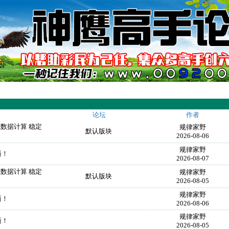
论坛
作者
数据计算 稳定
规律家野
默认版块
2026-08-06
规律家野
新！
2026-08-07
数据计算 稳定
规律家野
默认版块
2026-08-05
规律家野
新！
2026-08-06
规律家野
新！
2026-08-05