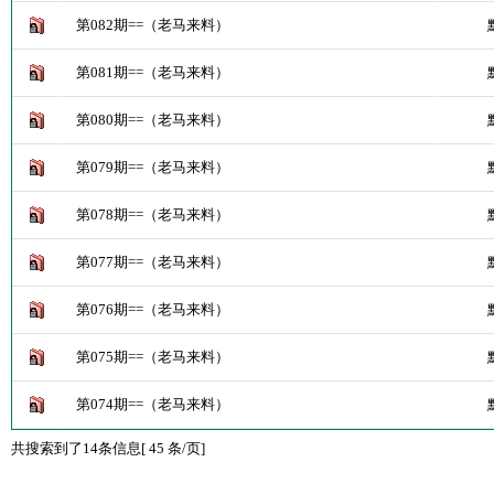
第082期==（老马来料）
第081期==（老马来料）
第080期==（老马来料）
第079期==（老马来料）
第078期==（老马来料）
第077期==（老马来料）
第076期==（老马来料）
第075期==（老马来料）
第074期==（老马来料）
共搜索到了14条信息[ 45 条/页]