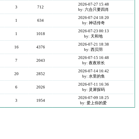
2026-07-27 15:48
3
712
by: 六合只要四肖
2026-07-24 18:20
1
634
by: 神话传奇
2026-07-23 00:13
1
1018
by: 天和地
2026-07-21 18:38
16
4376
by: 西贝羽
2026-07-15 16:48
7
2043
by: 夜夜班长
2026-07-14 16:42
20
2852
by: 水里的鱼
2026-07-11 16:36
6
2026
by: 灵犀探码
2026-07-09 18:25
3
1954
by: 爱上你的爱