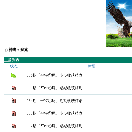
神鹰
» 搜索
主题列表
状态
标题
086期『平特①尾』期期收获精彩!
085期『平特①尾』期期收获精彩!
084期『平特①尾』期期收获精彩!
083期『平特①尾』期期收获精彩!
082期『平特①尾』期期收获精彩!