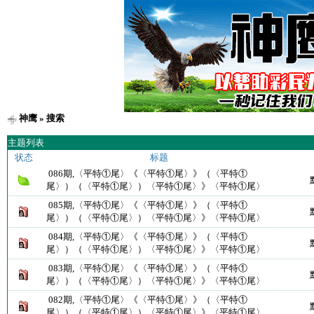
神鹰
» 搜索
主题列表
状态
标题
086期,〈平特①尾〉《〈平特①尾〉》（〈平特①
尾〉）（〈平特①尾〉）〈平特①尾〉》〈平特①尾〉
085期,〈平特①尾〉《〈平特①尾〉》（〈平特①
尾〉）（〈平特①尾〉）〈平特①尾〉》〈平特①尾〉
084期,〈平特①尾〉《〈平特①尾〉》（〈平特①
尾〉）（〈平特①尾〉）〈平特①尾〉》〈平特①尾〉
083期,〈平特①尾〉《〈平特①尾〉》（〈平特①
尾〉）（〈平特①尾〉）〈平特①尾〉》〈平特①尾〉
082期,〈平特①尾〉《〈平特①尾〉》（〈平特①
尾〉）（〈平特①尾〉）〈平特①尾〉》〈平特①尾〉