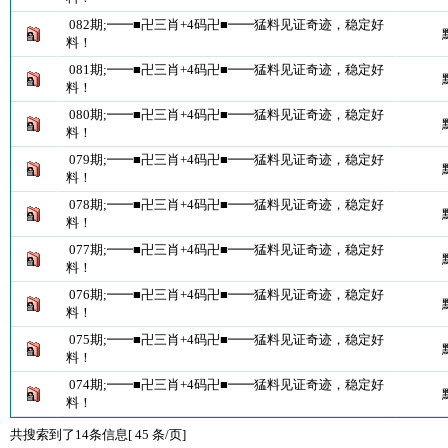
082期;━━■卍三肖+4码卍■━━猛料见证奇迹，稳定好
料！
081期;━━■卍三肖+4码卍■━━猛料见证奇迹，稳定好
料！
080期;━━■卍三肖+4码卍■━━猛料见证奇迹，稳定好
料！
079期;━━■卍三肖+4码卍■━━猛料见证奇迹，稳定好
料！
078期;━━■卍三肖+4码卍■━━猛料见证奇迹，稳定好
料！
077期;━━■卍三肖+4码卍■━━猛料见证奇迹，稳定好
料！
076期;━━■卍三肖+4码卍■━━猛料见证奇迹，稳定好
料！
075期;━━■卍三肖+4码卍■━━猛料见证奇迹，稳定好
料！
074期;━━■卍三肖+4码卍■━━猛料见证奇迹，稳定好
料！
共搜索到了14条信息[ 45 条/页]